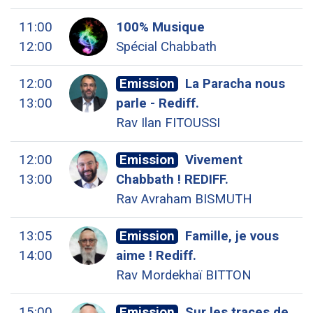
11:00
100% Musique
12:00
Spécial Chabbath
12:00
Emission
La Paracha nous
13:00
parle - Rediff.
Rav Ilan FITOUSSI
12:00
Emission
Vivement
13:00
Chabbath ! REDIFF.
Rav Avraham BISMUTH
13:05
Emission
Famille, je vous
14:00
aime ! Rediff.
Rav Mordekhaï BITTON
15:00
Emission
Sur les traces de