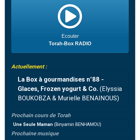
2 personnes viennent de nous rejoindre sur WhatsApp
2 nouvelles musiques dans Torah-Box Music
3 personnes viennent de nous rejoindre sur WhatsApp
8 personnes viennent de faire un don pour Tsédaka : pauvres d'Israel
Ecouter
2 personnes viennent de faire un don pour 1 Journée de Vacances Pour les Enfants
Torah-Box RADIO
Actuellement :
La Box à gourmandises n°88 -
Glaces, Frozen yogurt & Co.
(Elyssia
BOUKOBZA & Murielle BENAINOUS)
Prochain cours de Torah
Une Seule Maman
(Binyamin BENHAMOU)
Prochaine musique