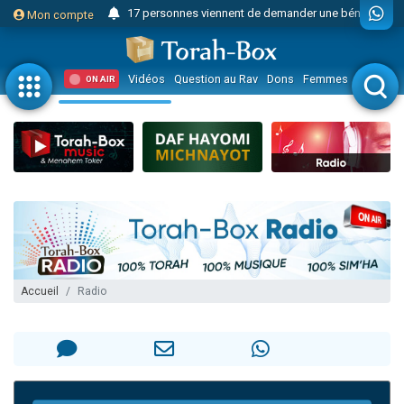
17 personnes viennent de demander une bénédiction
Mon compte
4 personnes viennent de nous rejoindre sur WhatsApp
Il reste 49 places pour étudier en groupe sur Zoom
Vidéos
Question au Rav
Dons
Femmes
Enfants
ON AIR
23 personnes viennent de faire un don pour Diane, 80 ans, dans un appartement insalubre
Eva vient de donner son Maasser
4 personnes viennent de nous rejoindre sur WhatsApp
3 personnes viennent de nous rejoindre sur WhatsApp
3 personnes viennent de faire un don pour 5 jours de vacances aux Orphelins
Odaya vient de donner son Maasser
13 personnes viennent de demander une bénédiction
2 personnes viennent de nous rejoindre sur WhatsApp
Accueil
Radio
30 personnes viennent de faire un don pour Sauvez la jambe de Yohan
12 nouvelles musiques dans Torah-Box Music
Il reste 49 places pour étudier en groupe sur Zoom
3 personnes viennent de nous rejoindre sur WhatsApp