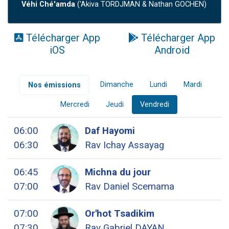
Véhi Ché'amda
('Akiva TORDJMAN & Nathan GOCHEN)
Télécharger App
Télécharger App
iOS
Android
Dimanche
Lundi
Mardi
Nos émissions
Mercredi
Jeudi
Vendredi
06:00
Daf Hayomi
06:30
Rav Ichay Assayag
06:45
Michna du jour
07:00
Rav Daniel Scemama
07:00
Or'hot Tsadikim
07:30
Rav Gabriel DAYAN