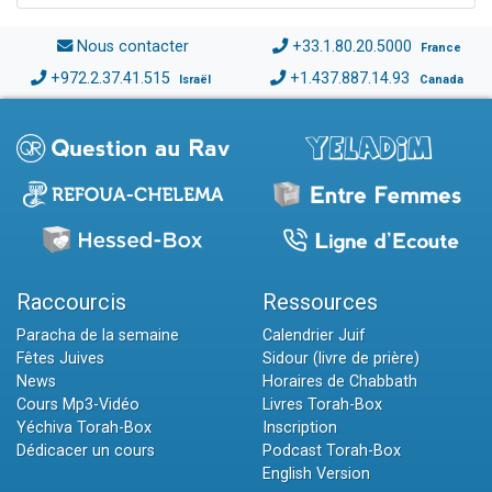
Nous contacter
+33.1.80.20.5000
France
+972.2.37.41.515
+1.437.887.14.93
Israël
Canada
Raccourcis
Ressources
Paracha de la semaine
Calendrier Juif
Fêtes Juives
Sidour (livre de prière)
News
Horaires de Chabbath
Cours Mp3-Vidéo
Livres Torah-Box
Yéchiva Torah-Box
Inscription
Dédicacer un cours
Podcast Torah-Box
English Version